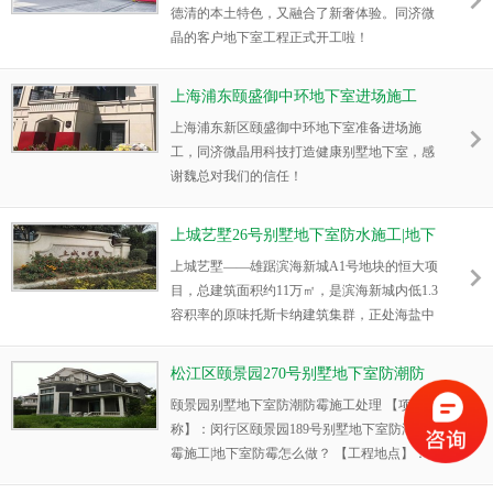
德清的本土特色，又融合了新奢体验。同济微
晶的客户地下室工程正式开工啦！
上海浦东颐盛御中环地下室进场施工
上海浦东新区颐盛御中环地下室准备进场施
工，同济微晶用科技打造健康别墅地下室，感
谢魏总对我们的信任！
上城艺墅26号别墅地下室防水施工|地下
室防潮怎么做？
上城艺墅——雄踞滨海新城A1号地块的恒大项
目，总建筑面积约11万㎡，是滨海新城内低1.3
容积率的原味托斯卡纳建筑集群，正处海盐中
心和滨海新城的交界点，主要是进行别墅地下
室防水施工，因为涉及到了防潮防霉的两个方
松江区颐景园270号别墅地下室防潮防
面。
霉|地下室防霉怎么做？
颐景园别墅地下室防潮防霉施工处理 【项目名
称】：闵行区颐景园189号别墅地下室防潮防
霉施工|地下室防霉怎么做？ 【工程地点】：
泗陈公路518号 【施工日期】：2016年5月